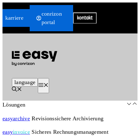
Zum
conrizon
Inhalt
karriere
portal
springen
language
Menü
Lösungen
easy
archive
Revisionssichere Archivierung
easy
invoice
Sicheres Rechnungsmanagement