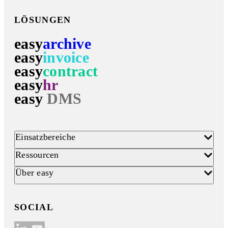
LÖSUNGEN
easy
archive
easy
invoice
easy
contract
easy
hr
easy
DMS
Einsatzbereiche
Ressourcen
Über easy
SOCIAL