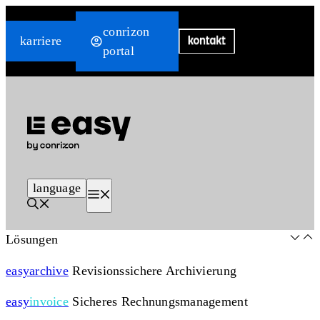
Zum
conrizon
Inhalt
karriere
portal
springen
language
Menü
Lösungen
easy
archive
Revisionssichere Archivierung
easy
invoice
Sicheres Rechnungsmanagement