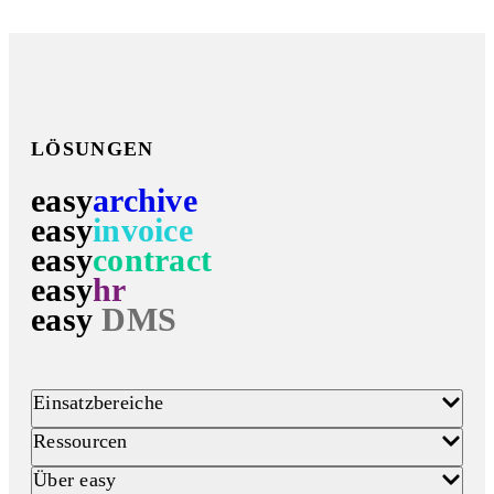
LÖSUNGEN
easy
archive
easy
invoice
easy
contract
easy
hr
easy
DMS
Einsatzbereiche
Ressourcen
Über easy