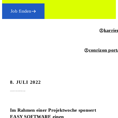
Job finden
karrie
conrizon port
8. JULI 2022
easy unterstützt die software-entwickler*innen von morgen
Im Rahmen einer Projektwoche sponsert
EASY SOFTWARE einen