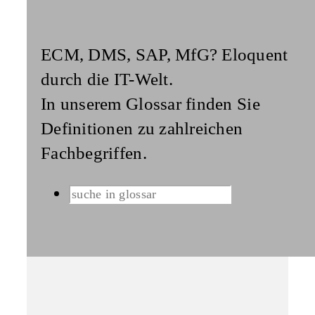
ECM, DMS, SAP, MfG? Eloquent
durch die IT-Welt.
In unserem Glossar finden Sie
Definitionen zu zahlreichen
Fachbegriffen
.