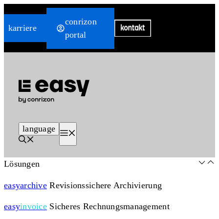
Zum
conrizon
Inhalt
karriere
portal
springen
language
Menü
Lösungen
easy
archive
Revisionssichere Archivierung
easy
invoice
Sicheres Rechnungsmanagement