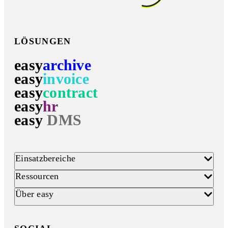
LÖSUNGEN
easy
archive
easy
invoice
easy
contract
easy
hr
easy
DMS
Einsatzbereiche
Ressourcen
Über easy