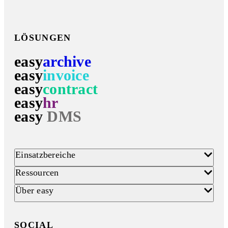
LÖSUNGEN
easy
archive
easy
invoice
easy
contract
easy
hr
easy
DMS
Einsatzbereiche
Ressourcen
Über easy
SOCIAL