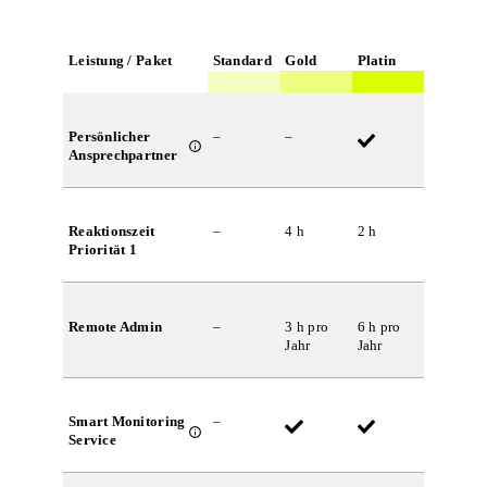
Leistung / Paket
Standard
Gold
Platin
Persönlicher
–
–
Ansprechpartner
Reaktionszeit
–
4 h
2 h
Priorität 1
Remote Admin
–
3 h pro
6 h pro
Jahr
Jahr
Smart Monitoring
–
Service