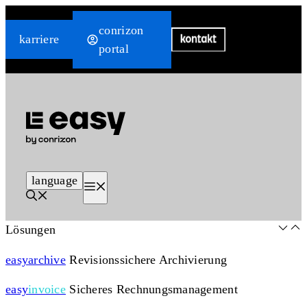
Zum
conrizon
Inhalt
karriere
portal
springen
language
Menü
Lösungen
easy
archive
Revisionssichere Archivierung
easy
invoice
Sicheres Rechnungsmanagement