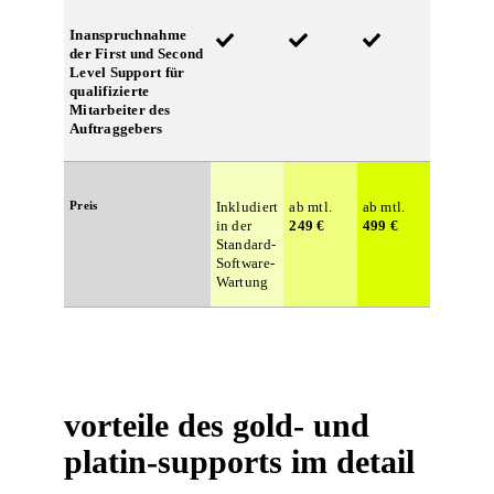
Inanspruchnahme
der First und Second
Level Support für
qualifizierte
Mitarbeiter des
Auftraggebers
Preis
Inkludiert
ab mtl.
ab mtl.
in der
249 €
499 €
Standard-
Software-
Wartung
vorteile des gold- und
platin-supports im detail