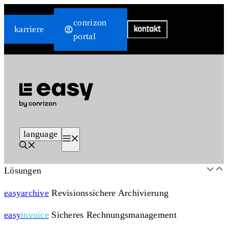
Zum
conrizon
Inhalt
karriere
portal
springen
language
Menü
Lösungen
easy
archive
Revisionssichere Archivierung
easy
invoice
Sicheres Rechnungsmanagement