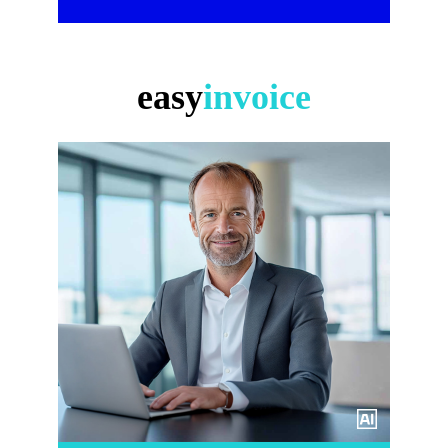
easy
invoice