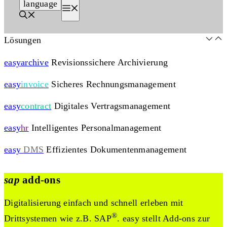
language
Menü
Lösungen
easy
archive
Revisionssichere Archivierung
easy
invoice
Sicheres Rechnungsmanagement
easy
contract
Digitales Vertragsmanagement
easy
hr
Intelligentes Personalmanagement
easy
DMS
Effizientes Dokumentenmanagement
sap
add-ons
Digitalisierung einfach und schnell erleben mit
®
Drittsystemen wie z.B. SAP
. easy stellt Add-ons zur