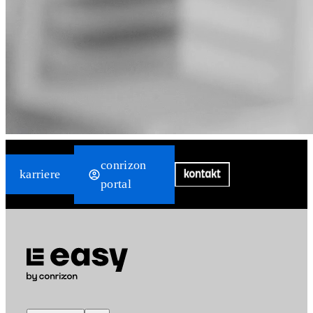
Zum
conrizon
Inhalt
karriere
portal
springen