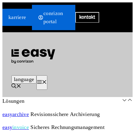
Zum
conrizon
Inhalt
karriere
portal
springen
language
Menü
Lösungen
easy
archive
Revisionssichere Archivierung
easy
invoice
Sicheres Rechnungsmanagement