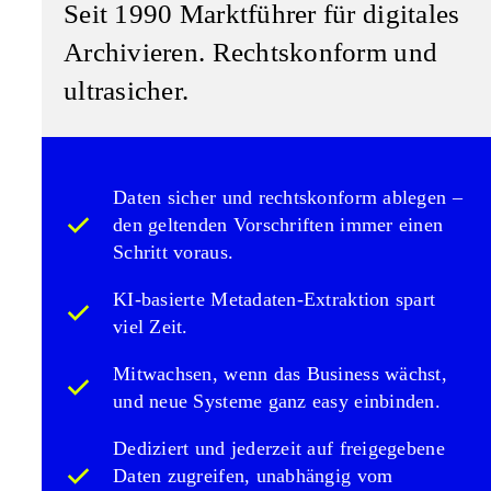
Seit 1990 Marktführer
für digitales
Archivieren. Rechtskonform und
ultrasicher.
Daten sicher und rechtskonform ablegen –
den geltenden Vorschriften immer einen
Schritt voraus.
KI-basierte Metadaten-Extraktion spart
viel Zeit.
Mitwachsen, wenn das Business wächst,
und neue Systeme ganz easy einbinden.
Dediziert und jederzeit auf freigegebene
Daten zugreifen, unabhängig vom