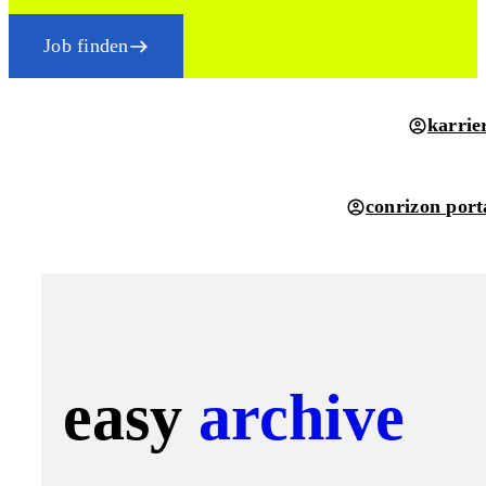
Job finden
karrie
conrizon port
easy
archive