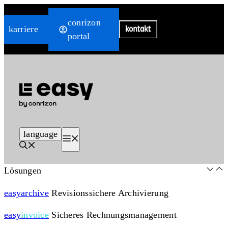
Zum
conrizon
Inhalt
karriere
portal
springen
language
Menü
Lösungen
easy
archive
Revisionssichere Archivierung
easy
invoice
Sicheres Rechnungsmanagement