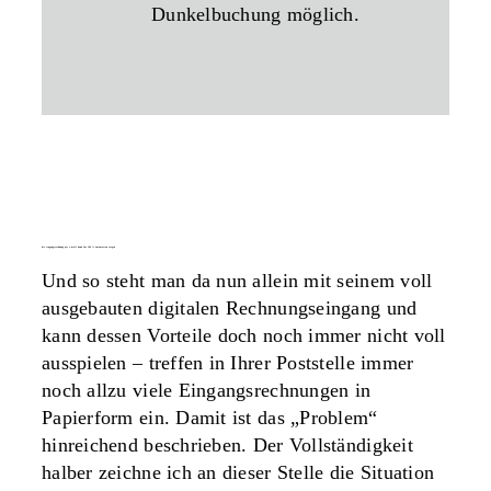
Dunkelbuchung möglich.
die eingangsrechnung per e-mail kann für 100 % automation sorgen
Und so steht man da nun allein mit seinem voll
ausgebauten digitalen Rechnungseingang und
kann dessen Vorteile doch noch immer nicht voll
ausspielen – treffen in Ihrer Poststelle immer
noch allzu viele Eingangsrechnungen in
Papierform ein. Damit ist das „Problem“
hinreichend beschrieben. Der Vollständigkeit
halber zeichne ich an dieser Stelle die Situation