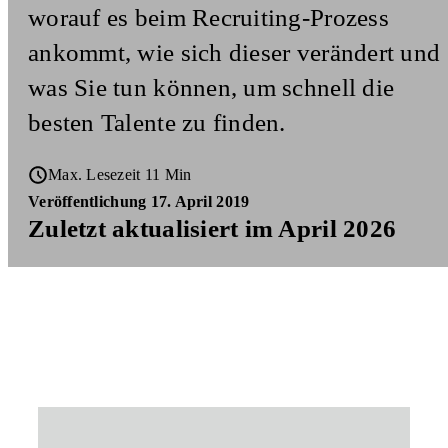
worauf es beim Recruiting-Prozess
ankommt, wie sich dieser verändert und
was Sie tun können, um schnell die
besten Talente zu finden.
Max. Lesezeit 11 Min
Veröffentlichung 17. April 2019
Zuletzt aktualisiert im April 2026