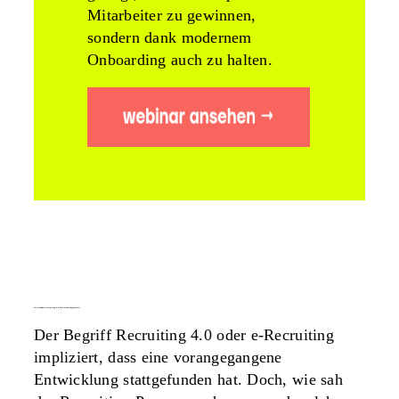
Mitarbeiter zu gewinnen,
sondern dank modernem
Onboarding auch zu halten.
wie verändert recruiting 4.0 den recruiting-prozess?
Der Begriff Recruiting 4.0 oder e-Recruiting
impliziert, dass eine vorangegangene
Entwicklung stattgefunden hat. Doch, wie sah