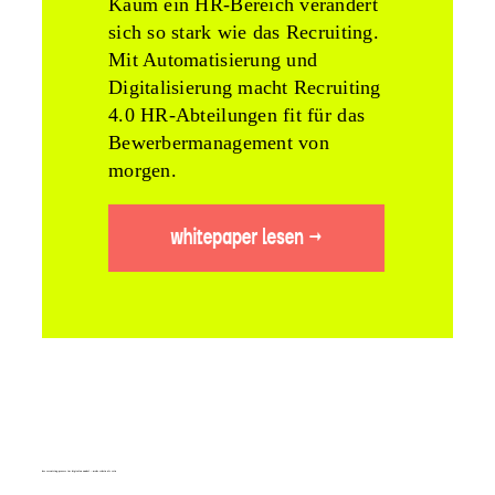
Kaum ein HR-Bereich verändert
sich so stark wie das Recruiting.
Mit Automatisierung und
Digitalisierung macht Recruiting
4.0 HR-Abteilungen fit für das
Bewerbermanagement von
morgen.
der recruiting-prozess im digitalen wandel – mehr schein als sein