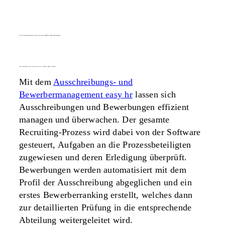
mit der bewerbermanagement-software die besten fachkräfte finden und überzeugen
vom recruiting bis zum assessment service – einfach, schnell, effektiv.
Mit dem
Ausschreibungs- und
Bewerbermanagement easy hr
lassen sich
Ausschreibungen und Bewerbungen effizient
managen und überwachen. Der gesamte
Recruiting-Prozess wird dabei von der Software
gesteuert, Aufgaben an die Prozessbeteiligten
zugewiesen und deren Erledigung überprüft.
Bewerbungen werden automatisiert mit dem
Profil der Ausschreibung abgeglichen und ein
erstes Bewerberranking erstellt, welches dann
zur detaillierten Prüfung in die entsprechende
Abteilung weitergeleitet wird.