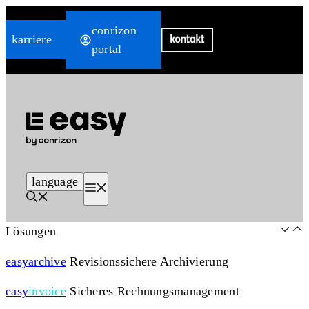
Zum
conrizon
Inhalt
karriere
portal
springen
language
Menü
Lösungen
easy
archive
Revisionssichere Archivierung
easy
invoice
Sicheres Rechnungsmanagement