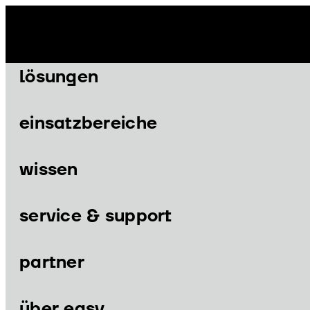
Zum
Inhalt
springen
lösungen
einsatzbereiche
wissen
Menü
Menü
service & support
partner
lösungen
einsatzbereiche
über easy