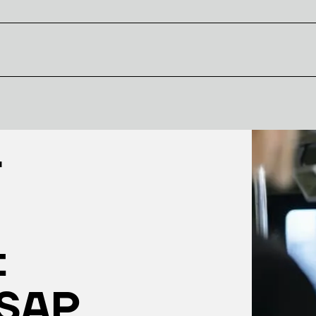
r
t
SAP