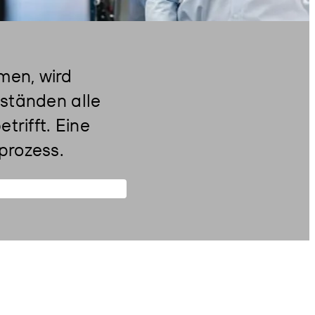
men, wird
ständen alle
rifft. Eine
prozess.