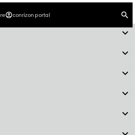
ere
conrizon portal
über easy