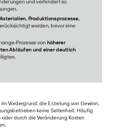
nderungen und verhindert so
ssungen.
aterialien, Produktionsprozesse,
erücksichtigt werden, bevor eine
Change‑Prozesse von
höherer
rten Abläufen und einer deutlich
iligten.
l im Vordergrund: die Erzielung von Gewinn.
gungsbetrieben keine Seltenheit. Häufig
 oder durch die Veränderung Kosten
en.