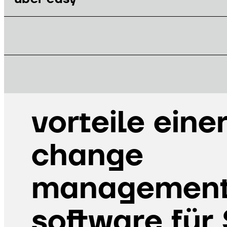
BLOG
vorteile eine
change
managemen
software für