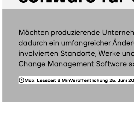
Möchten produzierende Unterneh
dadurch ein umfangreicher Änder
involvierten Standorte, Werke un
Change Management Software sor
Veröffentlichung 25. Juni 2
Max. Lesezeit 8 Min