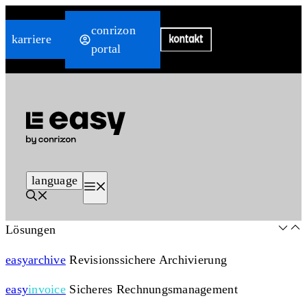
Zum
conrizon
Inhalt
karriere
portal
springen
language
Menü
Lösungen
easy
archive
Revisionssichere Archivierung
easy
invoice
Sicheres Rechnungsmanagement