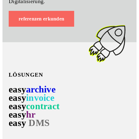
Digitalisierung.
referenzen erkunden
LÖSUNGEN
easy
archive
easy
invoice
easy
contract
easy
hr
easy
DMS