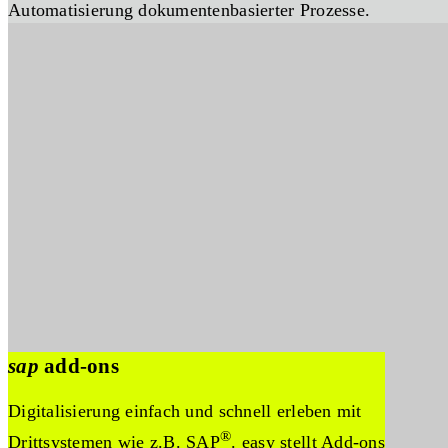
Automatisierung dokumentenbasierter Prozesse.
sap
add-ons
Digitalisierung einfach und schnell erleben mit
®
Drittsystemen wie z.B. SAP
. easy stellt Add-ons