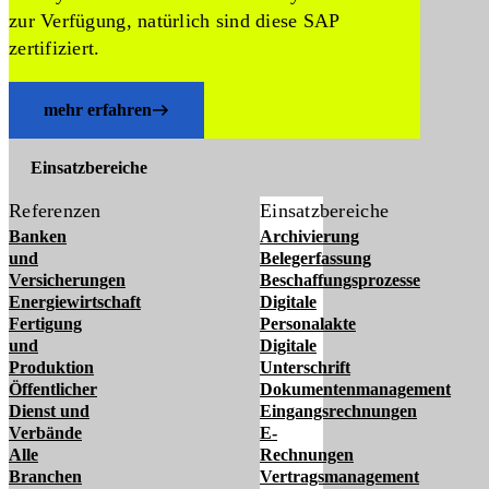
zur Verfügung, natürlich sind diese SAP
zertifiziert.
mehr erfahren
Einsatzbereiche
Referenzen
Einsatzbereiche
Banken
Archivierung
und
Belegerfassung
Versicherungen
Beschaffungsprozesse
Energiewirtschaft
Digitale
Fertigung
Personalakte
und
Digitale
Produktion
Unterschrift
Öffentlicher
Dokumentenmanagement
Dienst und
Eingangsrechnungen
Verbände
E-
Alle
Rechnungen
Branchen
Vertragsmanagement