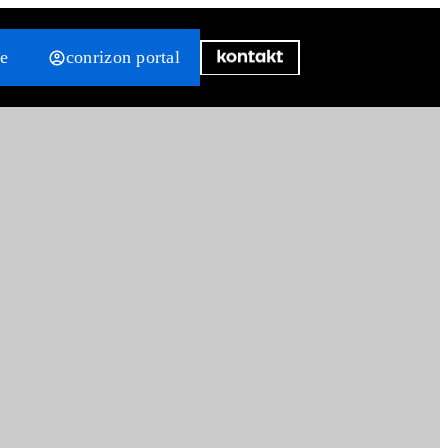
re
conrizon portal