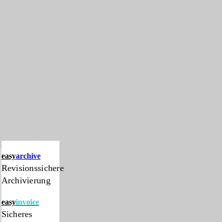
easy
archive
Revisionssichere
Archivierung
easy
invoice
Sicheres