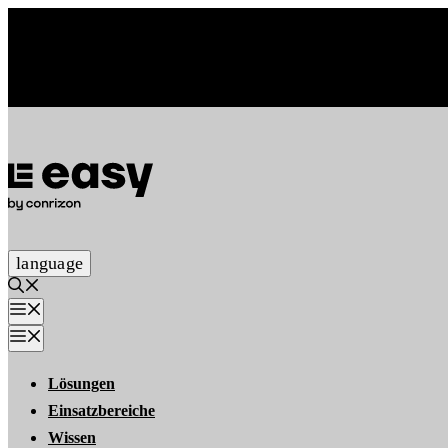
Zum
Inhalt
springen
language
Menü
Menü
Lösungen
Einsatzbereiche
Wissen