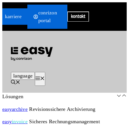
Zum
conrizon
Inhalt
karriere
portal
springen
language
Menü
Lösungen
easy
archive
Revisionssichere Archivierung
easy
invoice
Sicheres Rechnungsmanagement