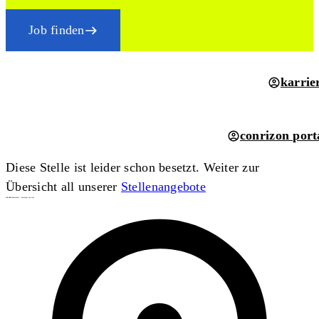
Job finden
karrie
conrizon port
Diese Stelle ist leider schon besetzt. Weiter zur
Übersicht all unserer
Stellenangebote
SAP ABAP Entwickler - Developer (m/w/d)