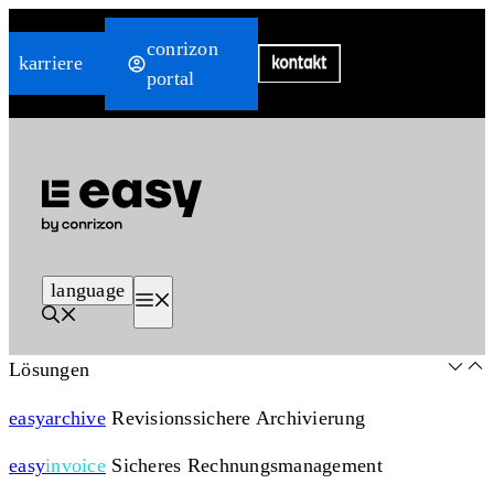
Zum
conrizon
Inhalt
karriere
portal
springen
language
Menü
Lösungen
easy
archive
Revisionssichere Archivierung
easy
invoice
Sicheres Rechnungsmanagement