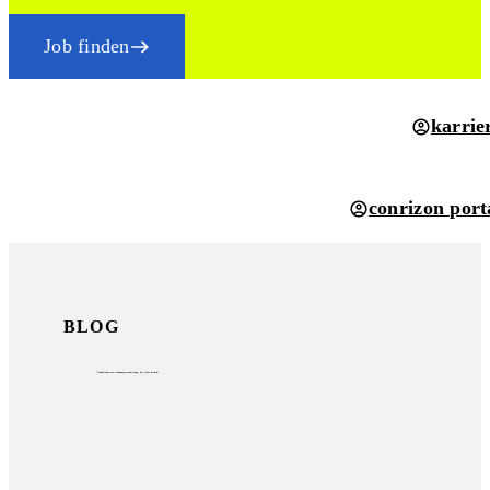
Job finden
karrie
conrizon port
BLOG
7 funktionen zur rechnungsverarbeitung, die jeder braucht