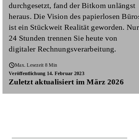
durchgesetzt, fand der Bitkom unlängst
heraus. Die Vision des papierlosen Büro
ist ein Stückweit Realität geworden. Nur
24 Stunden trennen Sie heute von
digitaler Rechnungsverarbeitung.
Max. Lesezeit 8 Min
Veröffentlichung 14. Februar 2023
Zuletzt aktualisiert im März 2026