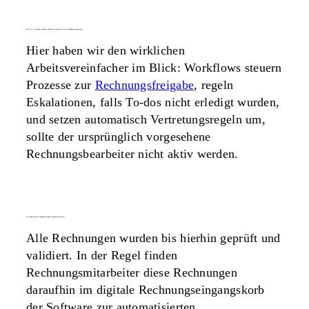
das a & o: freigabe-workflows während der automatisierten rechnungsverarbeitung
Hier haben wir den wirklichen
Arbeitsvereinfacher im Blick: Workflows steuern
Prozesse zur
Rechnungsfreigabe
, regeln
Eskalationen, falls To-dos nicht erledigt wurden,
und setzen automatisch Vertretungsregeln um,
sollte der ursprünglich vorgesehene
Rechnungsbearbeiter nicht aktiv werden.
wie funktionieren rechnungsfreigaben workflow-gesteuert?
Alle Rechnungen wurden bis hierhin geprüft und
validiert. In der Regel finden
Rechnungsmitarbeiter diese Rechnungen
daraufhin im digitale Rechnungseingangskorb
der Software zur automatisierten