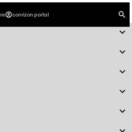
ere
conrizon portal
über easy