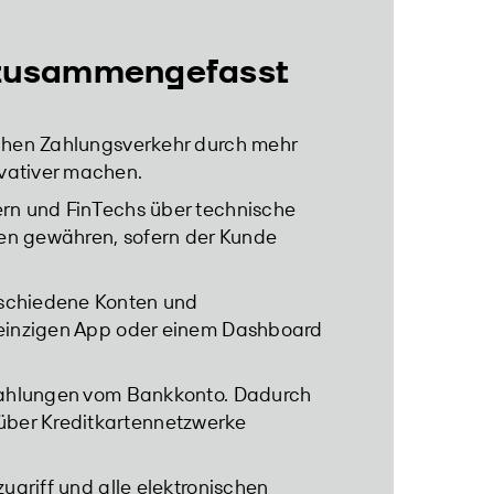
 zusammengefasst
schen Zahlungsverkehr durch mehr
vativer machen.
ern und FinTechs über technische
aten gewähren, sofern der Kunde
rschiedene Konten und
 einzigen App oder einem Dashboard
 Zahlungen vom Bankkonto. Dadurch
ber Kreditkartennetzwerke
zugriff und alle elektronischen