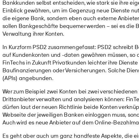
Bankkunden selbst entscheiden, wie stark sie ihre e
Einblick gewähren, um im Gegenzug neue Dienste nutz
die eigene Bank, sondern eben auch externe Anbieter
sollen Bankgeschäfte bequemer werden – sei es die B
Verwaltung ihrer Konten.
In Kurzform PSD2 zusammengefasst: PSD2 schreibt Ban
auf Kundenkonten und -daten gewähren müssen, so da
FinTechs in Zukunft Privatkunden leichter ihre Dienste
Baufinanzierungen oder Versicherungen. Solche Diens
(APIs) angebunden.
Wer zum Beispiel zwei Konten bei zwei verschiedenen 
Drittanbieter verwalten und analysieren können: FinTe
dürfen laut der neuen Richtlinie beide Konten verknüp
Webseite der jeweiligen Banken einloggen muss, sond
Auch wird es neue Anbieter auf dem Online-Bezahlma
Es geht aber auch um ganz handfeste Aspekte, die ei