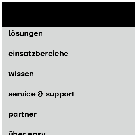
Zum
Inhalt
springen
lösungen
einsatzbereiche
wissen
Menü
Menü
service & support
partner
lösungen
einsatzbereiche
über easy