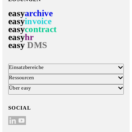
easy
archive
easy
invoice
easy
contract
easy
hr
easy
DMS
Einsatzbereiche
Ressourcen
Über easy
SOCIAL