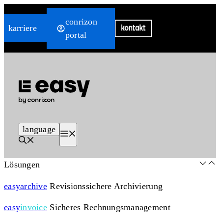
Zum
conrizon
Inhalt
karriere
portal
springen
language
Menü
Lösungen
easy
archive
Revisionssichere Archivierung
easy
invoice
Sicheres Rechnungsmanagement