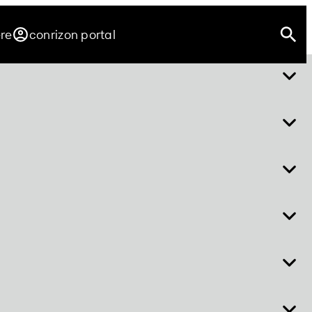
ere
conrizon portal
über easy