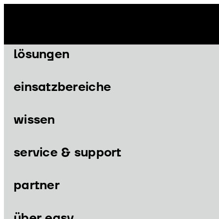
Zum
Inhalt
springen
lösungen
einsatzbereiche
wissen
Menü
Menü
service & support
partner
lösungen
einsatzbereiche
über easy