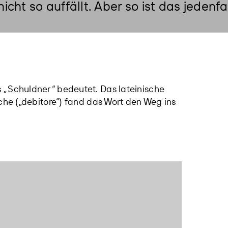
ht so auffällt. Aber so ist das jedenfal
 „
Schuldner
“ bedeutet. Das lateinische
che („debitore“) fand das Wort den Weg ins