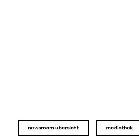
easy archive entdecken
newsroom übersicht
mediathek