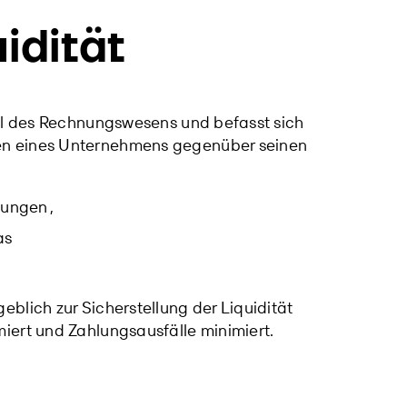
idität
eil des Rechnungswesens und befasst sich
en eines Unternehmens gegenüber seinen
nungen
,
as
blich zur Sicherstellung der Liquidität
iert und Zahlungsausfälle minimiert.