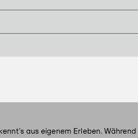
debitor
r kennt’s aus eigenem Erleben. Während 