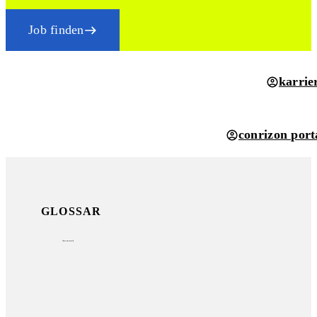
Job finden
karrie
conrizon port
GLOSSAR
three-way-match