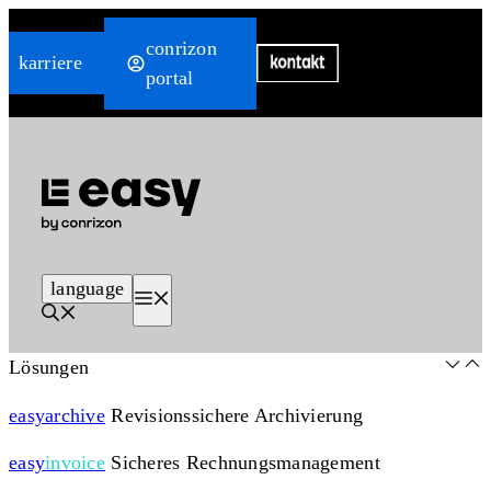
Zum
conrizon
Inhalt
karriere
portal
springen
language
Menü
Lösungen
easy
archive
Revisionssichere Archivierung
easy
invoice
Sicheres Rechnungsmanagement