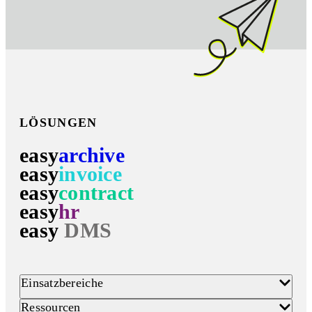
LÖSUNGEN
easy
archive
easy
invoice
easy
contract
easy
hr
easy
DMS
Einsatzbereiche
Ressourcen