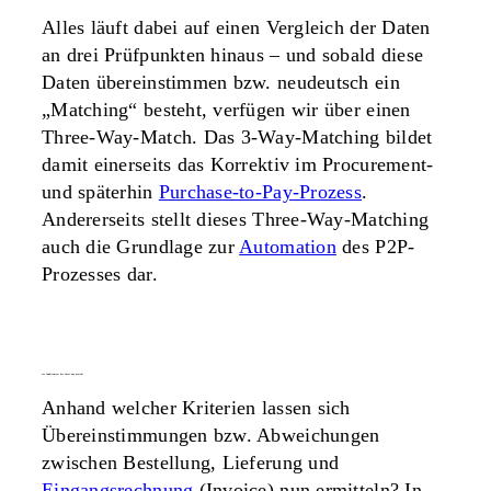
Alles läuft dabei auf einen Vergleich der Daten
an drei Prüfpunkten hinaus – und sobald diese
Daten übereinstimmen bzw. neudeutsch ein
„Matching“ besteht, verfügen wir über einen
Three-Way-Match. Das 3-Way-Matching bildet
damit einerseits das Korrektiv im Procurement-
und späterhin
Purchase-to-Pay-Prozess
.
Andererseits stellt dieses Three-Way-Matching
auch die Grundlage zur
Automation
des P2P-
Prozesses dar.
wie funktioniert der three-way-match?
Anhand welcher Kriterien lassen sich
Übereinstimmungen bzw. Abweichungen
zwischen Bestellung, Lieferung und
Eingangsrechnung
(Invoice) nun ermitteln? In