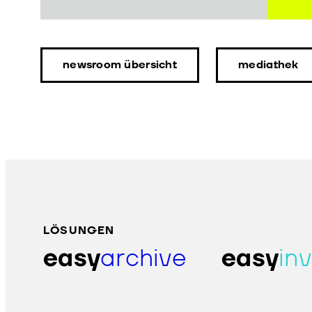
newsroom übersicht
mediathek
LÖSUNGEN
easy
archive
easy
in