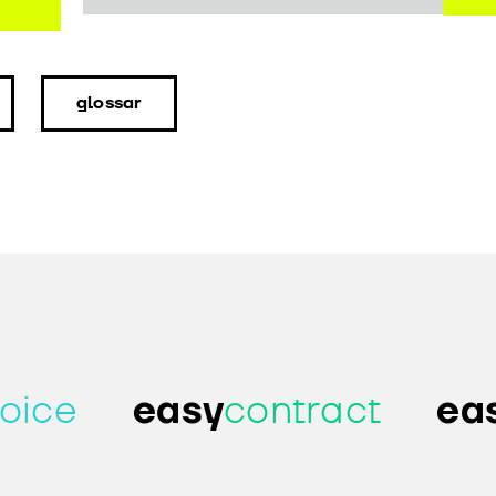
glossar
voice
easy
contract
ea