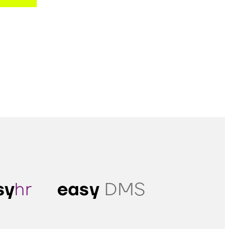
sy
hr
easy
DMS