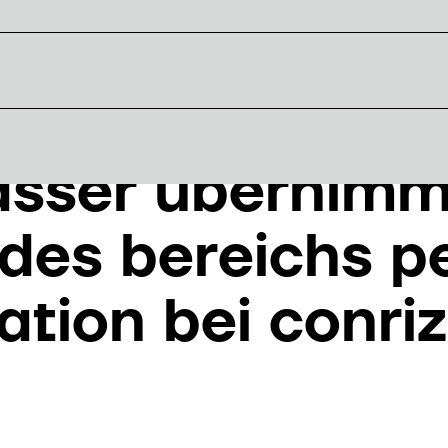
asser übernimm
 des bereichs p
ation bei conri