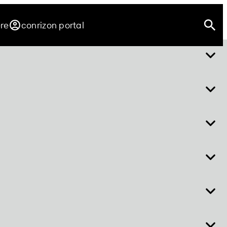
ere
conrizon portal
über easy