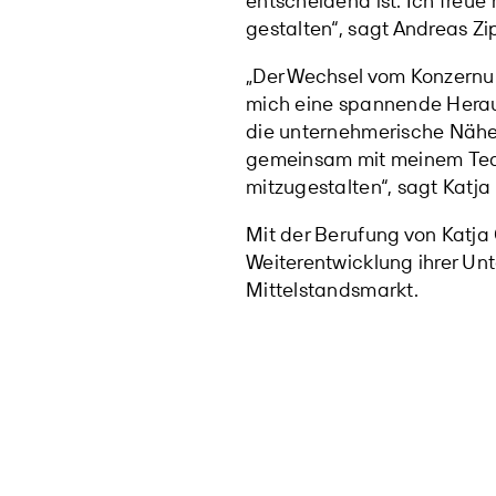
entscheidend ist. Ich freu
gestalten“, sagt Andreas Zi
„Der Wechsel vom Konzernu
mich eine spannende Heraus
die unternehmerische Nähe 
gemeinsam mit meinem Team 
mitzugestalten“, sagt Katja
Mit der Berufung von Katja 
Weiterentwicklung ihrer Un
Mittelstandsmarkt.