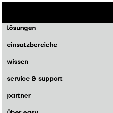
Zum
Inhalt
springen
lösungen
einsatzbereiche
wissen
Menü
Menü
service & support
partner
lösungen
einsatzbereiche
über easy