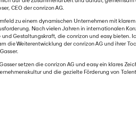
e mich auf die Zusammenarbeit und darauf, gemeinsam d
pser, CEO der conrizon AG.
mfeld zu einem dynamischen Unternehmen mit klarem Mi
forderung. Nach vielen Jahren in internationalen Konz
und Gestaltungskraft, die conrizon und easy bieten. Ic
die Weiterentwicklung der conrizon AG und ihrer Toch
 Gasser.
Gasser setzen die conrizon AG und easy ein klares Zeic
ternehmenskultur und die gezielte Förderung von Tale