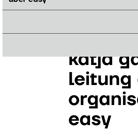
15. OKTOBER 2025
katja g
leitung
organis
easy