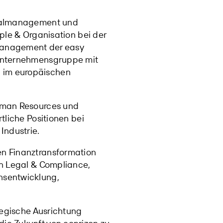
sonalmanagement und
ple & Organisation bei der
lmanagement der easy
 Unternehmensgruppe mit
 im europäischen
Human Resources und
tliche Positionen bei
 Industrie.
en Finanztransformation
en Legal & Compliance,
nsentwicklung,
ategische Ausrichtung