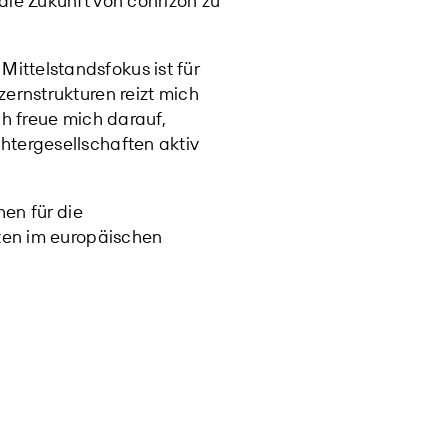
ie Zukunft von conrizon zu
ttelstandsfokus ist für
ernstrukturen reizt mich
h freue mich darauf,
tergesellschaften aktiv
hen für die
nten im europäischen