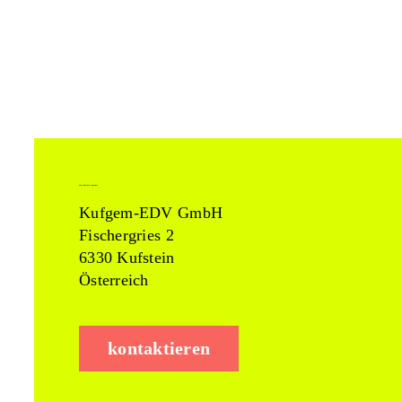
easy business partner
Kufgem-EDV GmbH
Fischergries 2
6330 Kufstein
Österreich
kontaktieren