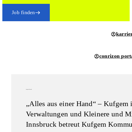
Job finden
karrie
conrizon port
Kufgem-EDV GmbH
„Alles aus einer Hand“ – Kufgem is
Verwaltungen und Kleinere und Mi
Innsbruck betreut Kufgem Kommun