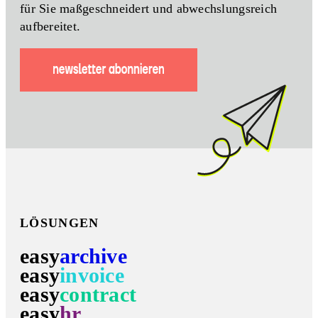
für Sie maßgeschneidert und abwechslungsreich
aufbereitet.
LÖSUNGEN
easy
archive
easy
invoice
easy
contract
easy
hr