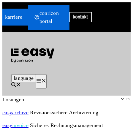
Zum
conrizon
Inhalt
karriere
portal
springen
language
Menü
Lösungen
easy
archive
Revisionssichere Archivierung
easy
invoice
Sicheres Rechnungsmanagement