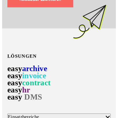
LÖSUNGEN
easy
archive
easy
invoice
easy
contract
easy
hr
easy
DMS
Einsatzbereiche