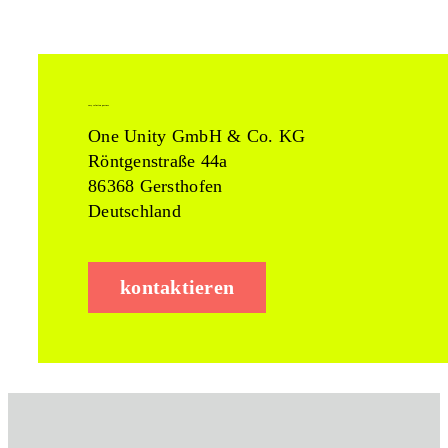
easy solution partner
One Unity GmbH & Co. KG
Röntgenstraße 44a
86368 Gersthofen
Deutschland
kontaktieren