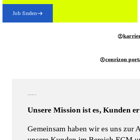
Job finden
karrie
conrizon port
One Unity GmbH & Co. KG
Unsere Mission ist es, Kunden e
Gemeinsam haben wir es uns zur A
unsere Kunden im Bereich ECM un