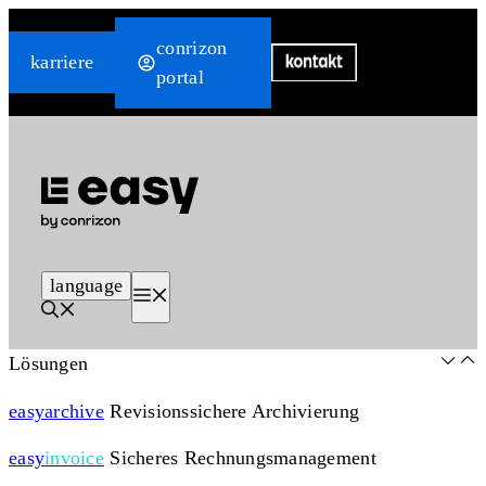
Zum
conrizon
Inhalt
karriere
portal
springen
language
Menü
Lösungen
easy
archive
Revisionssichere Archivierung
easy
invoice
Sicheres Rechnungsmanagement