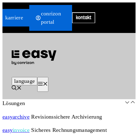
Zum
conrizon
Inhalt
karriere
portal
springen
language
Menü
Lösungen
easy
archive
Revisionssichere Archivierung
easy
invoice
Sicheres Rechnungsmanagement