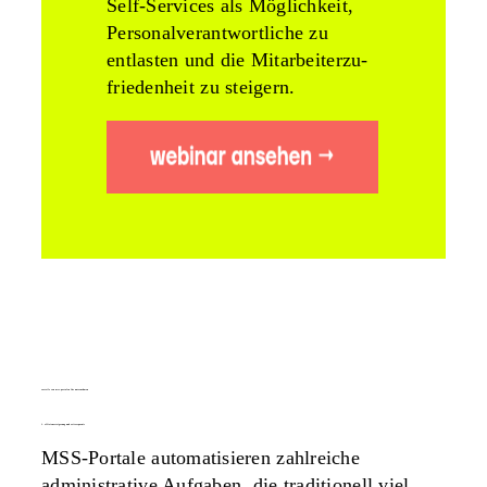
Self-Services als Möglichkeit,
Personalverantwortliche zu
entlasten und die Mitarbeiterzu­
friedenheit zu steigern.
vorteile von mss-portalen für unternehmen
1. effizienzsteigerung und zeitersparnis
MSS-Portale automatisieren zahlreiche
administrative Aufgaben, die traditionell viel