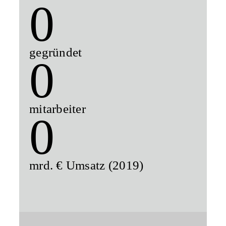
0
gegründet
0
mitarbeiter
0
mrd. € Umsatz (2019)