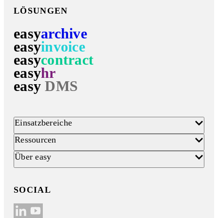
LÖSUNGEN
easy
archive
easy
invoice
easy
contract
easy
hr
easy
DMS
Einsatzbereiche
Ressourcen
Über easy
SOCIAL