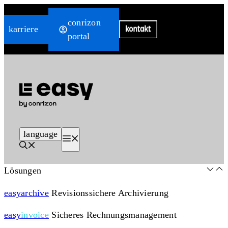
Zum
conrizon
Inhalt
karriere
portal
springen
language
Menü
Lösungen
easy
archive
Revisionssichere Archivierung
easy
invoice
Sicheres Rechnungsmanagement