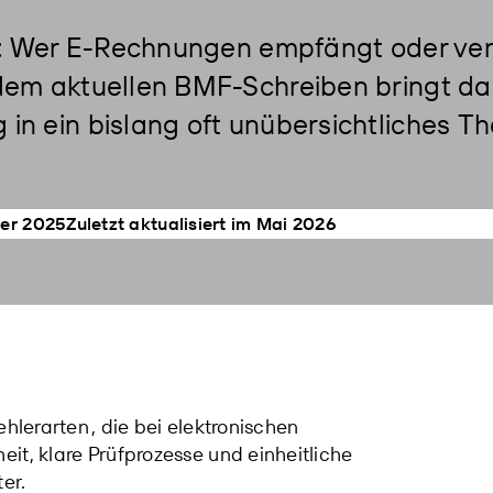
ar: Wer E-Rechnungen empfängt oder ve
 dem aktuellen BMF-Schreiben bringt da
in ein bislang oft unübersichtliches T
ber 2025
Zuletzt aktualisiert im Mai 2026
Fehlerarten
, die bei elektronischen
it, klare Prüfprozesse und einheitliche
er.