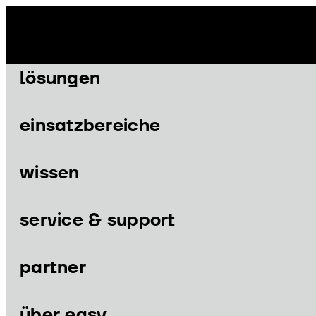
Zum
Inhalt
springen
lösungen
einsatzbereiche
wissen
Menü
Menü
service & support
partner
lösungen
einsatzbereiche
über easy