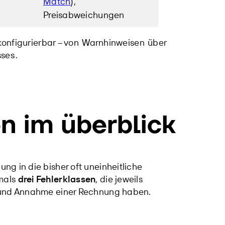
Match
),
Preisabweichungen
konfigurierbar – von
Warnhinweisen
über
sses
.
en im überblick
ng in die bisher oft uneinheitliche
mals
drei Fehlerklassen
, die jeweils
g und Annahme einer Rechnung haben.